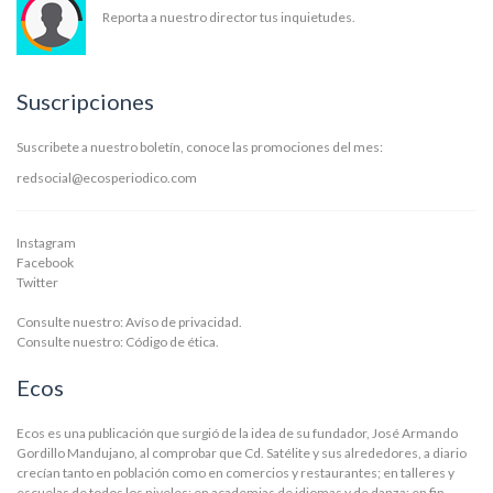
Reporta a nuestro director tus inquietudes.
Suscripciones
Suscribete a nuestro boletín, conoce las promociones del mes:
redsocial@ecosperiodico.com
Instagram
Facebook
Twitter
Consulte nuestro:
Avíso de privacidad.
Consulte nuestro:
Código de ética.
Ecos
Ecos es una publicación que surgió de la idea de su fundador, José Armando
Gordillo Mandujano, al comprobar que Cd. Satélite y sus alrededores, a diario
crecían tanto en población como en comercios y restaurantes; en talleres y
escuelas de todos los niveles; en academias de idiomas y de danza; en fin,