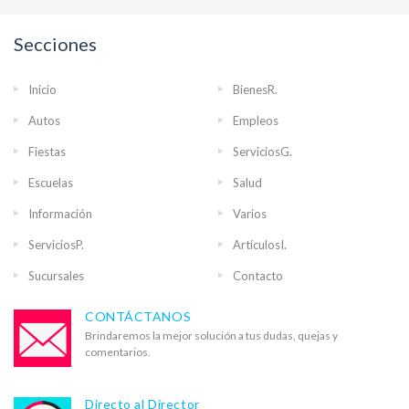
Secciones
Inicio
BienesR.
Autos
Empleos
Fiestas
ServiciosG.
Escuelas
Salud
Información
Varios
ServiciosP.
ArtículosI.
Sucursales
Contacto
CONTÁCTANOS
Brindaremos la mejor solución a tus dudas, quejas y
comentarios.
Directo al Director