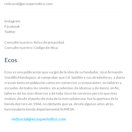
redsocial@ecosperiodico.com
Instagram
Facebook
Twitter
Consulte nuestro:
Avíso de privacidad.
Consulte nuestro:
Código de ética.
Ecos
Ecos es una publicación que surgió de la idea de su fundador, José Armando
Gordillo Mandujano, al comprobar que Cd. Satélite y sus alrededores, a diario
crecían tanto en población como en comercios y restaurantes; en talleres y
escuelas de todos los niveles; en academias de idiomas y de danza; en fin,
talleres de los más diversos y de toda clase de servicios pero lo que más
motivó, desde el punto de vista de la mercadotecnia, fue la apertura de la
tienda Aurrera en 1966, no obstante que ya, desde algunos años atrás,
funcionaba la tienda departamental SUMESA.
redsocial@ecosperiodico.com