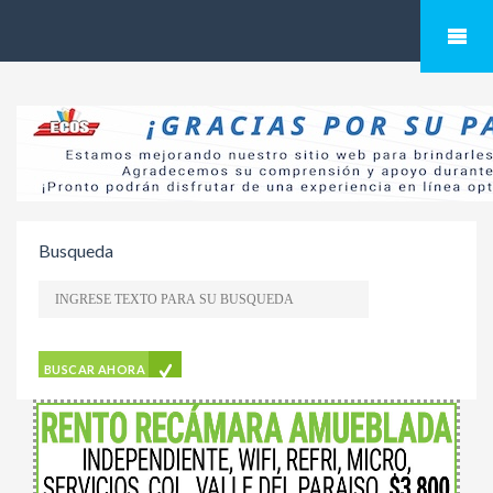
Busqueda
BUSCAR AHORA