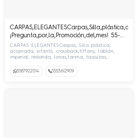
CARPAS,ELEGANTESCarpas,Silla,plástica,acojinad
¡Pregunta,por,la,Promoción,del,mes! 55-
8792-2014,/ 55-5361-2909
CARPAS ELEGANTESCarpas, Silla plástica,
acojinada, infantil, crossback,tiffany, tablón,
imperial, redonda, lonas,tarima, taquizas,
meseros, inflables, toumbling…
5587922014
5553612909