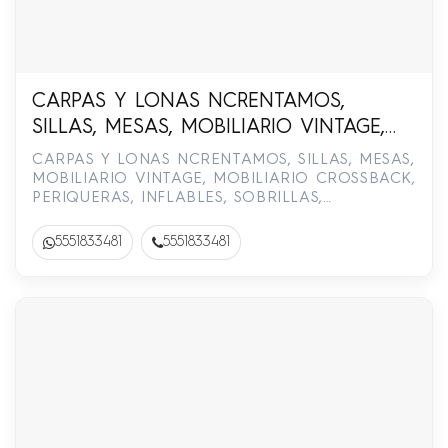
CARPAS Y LONAS NCRENTAMOS,
SILLAS, MESAS, MOBILIARIO VINTAGE,
MOBILIARIO CROSSBACK, PERIQUERAS,
CARPAS Y LONAS NCRENTAMOS, SILLAS, MESAS,
INFLABLES, SOBRILLAS, MANTELERIA.55-
MOBILIARIO VINTAGE, MOBILIARIO CROSSBACK,
PERIQUERAS, INFLABLES, SOBRILLAS,
5183-3481
MANTELERIA.55-5183-3481
5551833481
5551833481