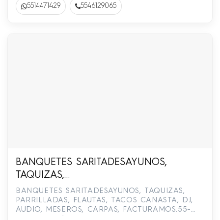
5514471429
5546129065
BANQUETES SARITADESAYUNOS,
TAQUIZAS,
PARRILLADAS,FLAUTAS,TACOS,CANASTA,DJ,
BANQUETES SARITADESAYUNOS, TAQUIZAS,
2370-8956,/ 55-5161-5327
PARRILLADAS, FLAUTAS, TACOS CANASTA, DJ,
AUDIO, MESEROS, CARPAS, FACTURAMOS.55-
2370-8956 / 55-5161-5327