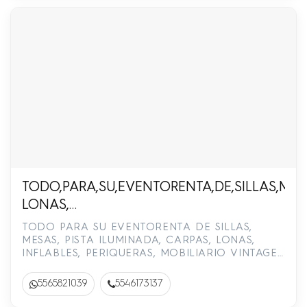
TODO,PARA,SU,EVENTORENTA,DE,SILLAS,MES
LONAS,
INFLABLES,PERIQUERAS,MOBILIARIO,VINTAGE
TODO PARA SU EVENTORENTA DE SILLAS,
55-4617-3137, 55-6582-1039,55-2212-2997
MESAS, PISTA ILUMINADA, CARPAS, LONAS,
INFLABLES, PERIQUERAS, MOBILIARIO VINTAGE.
55-4617-3137, 55-6582-1039, 55-2212-2997
5565821039
5546173137