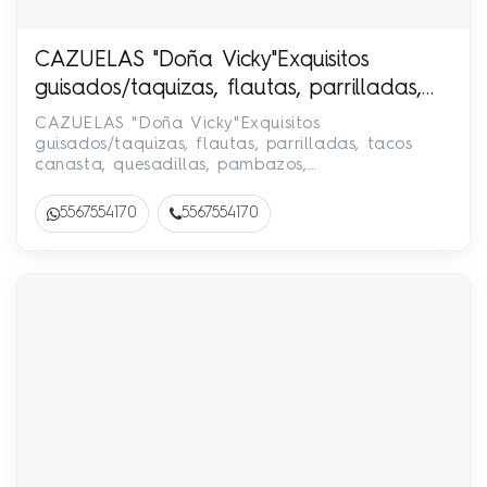
CAZUELAS "Doña Vicky"Exquisitos
guisados/taquizas, flautas, parrilladas,
tacos canasta, quesadillas, pambazos,
CAZUELAS "Doña Vicky"Exquisitos
desayunos.!Facturamos! 55-6755-4170
guisados/taquizas, flautas, parrilladas, tacos
canasta, quesadillas, pambazos,
desayunos.!Facturamos! 55-6755-4170
5567554170
5567554170