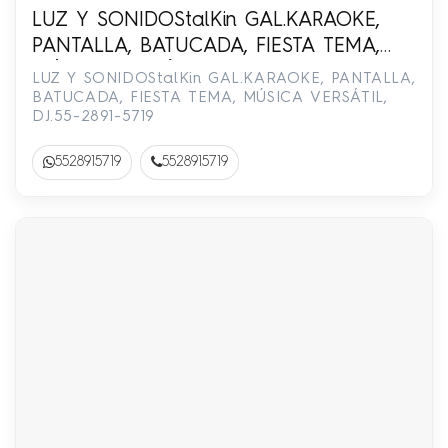
LUZ Y SONIDOStalKin GAL.KARAOKE,
PANTALLA, BATUCADA, FIESTA TEMA,
MÚSICA VERSÁTIL, DJ.55-2891-5719
LUZ Y SONIDOStalKin GAL.KARAOKE, PANTALLA,
BATUCADA, FIESTA TEMA, MÚSICA VERSÁTIL,
DJ.55-2891-5719
5528915719
5528915719