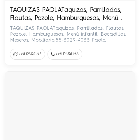
TAQUIZAS PAOLATaquizas, Parrilladas,
Flautas, Pozole, Hamburguesas, Menú
infantil, Bocadillos, Meseros, Mobiliario.55-
TAQUIZAS PAOLATaquizas, Parrilladas, Flautas,
3029-4033 Paola
Pozole, Hamburguesas, Menú infantil, Bocadillos,
Meseros, Mobiliario.55-3029-4033 Paola
5530294033
5530294033