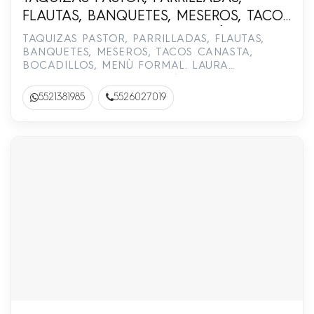
FLAUTAS, BANQUETES, MESEROS, TACOS
CANASTA, BOCADILLOS, MENÙ FORMAL.
TAQUIZAS PASTOR, PARRILLADAS, FLAUTAS,
LAURA VILLARREAL 55-2602-7019 / 55-
BANQUETES, MESEROS, TACOS CANASTA,
BOCADILLOS, MENÙ FORMAL. LAURA
2138-1985
VILLARREAL 55-2602-7019 / 55-2138-1985
5521381985
5526027019