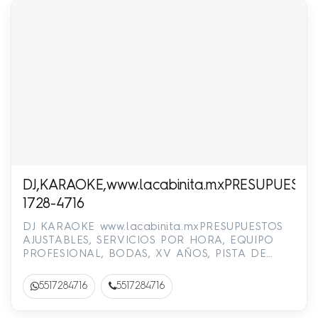
DJ,KARAOKE,www.lacabinita.mxPRESUPUEST
1728-4716
DJ KARAOKE www.lacabinita.mxPRESUPUESTOS
AJUSTABLES, SERVICIOS POR HORA, EQUIPO
PROFESIONAL, BODAS, XV AÑOS, PISTA DE
BAILE ILUMINADA, SALAS LOUNGE, MOBILIARIO,
…
5517284716
5517284716