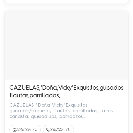
CAZUELAS,"Doña,Vicky"Exquisitos,guisados/ta
flautas,parrilladas,
tacos,canasta,quesadillas,pambazos,desayun
CAZUELAS "Doña Vicky"Exquisitos
55-6755-4170
guisados/taquizas, flautas, parrilladas, tacos
canasta, quesadillas, pambazos,
desayunos.!Facturamos! 55-6755-4170
5567554170
5567554170