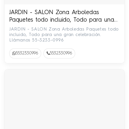
JARDIN - SALON Zona Arboledas
Paquetes todo incluido, Todo para una
gran celebración. Llámanos 55-3233-
JARDIN - SALON Zona Arboledas Paquetes todo
0996
incluido, Todo para una gran celebración.
Llámanos 55-3233-0996
5532330996
5532330996