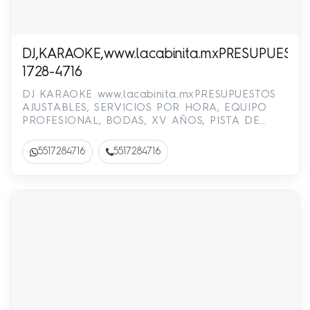
DJ,KARAOKE,www.lacabinita.mxPRESUPUEST
1728-4716
DJ KARAOKE www.lacabinita.mxPRESUPUESTOS
AJUSTABLES, SERVICIOS POR HORA, EQUIPO
PROFESIONAL, BODAS, XV AÑOS, PISTA DE
BAILE ILUMINADA, SALAS LOUNGE, MOBILIARIO,
…
5517284716
5517284716