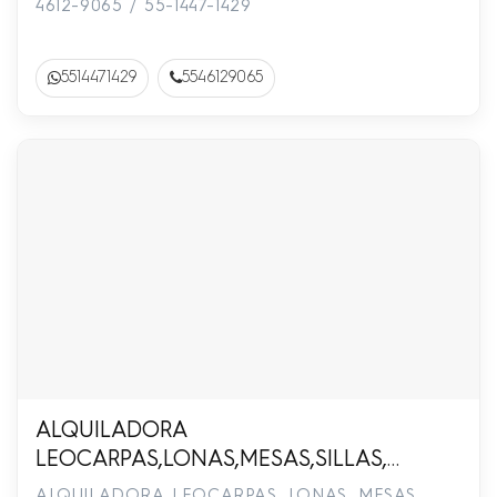
4612-9065 / 55-1447-1429
5514471429
5546129065
ALQUILADORA
LEOCARPAS,LONAS,MESAS,SILLAS,
LOZA,INFLABLES,MESEROS.55-3301-
ALQUILADORA LEOCARPAS, LONAS, MESAS,