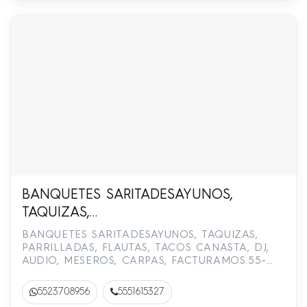
BANQUETES SARITADESAYUNOS,
TAQUIZAS,
PARRILLADAS,FLAUTAS,TACOS,CANASTA,DJ,
BANQUETES SARITADESAYUNOS, TAQUIZAS,
2370-8956,/ 55-5161-5327
PARRILLADAS, FLAUTAS, TACOS CANASTA, DJ,
AUDIO, MESEROS, CARPAS, FACTURAMOS.55-
2370-8956 / 55-5161-5327
5523708956
5551615327