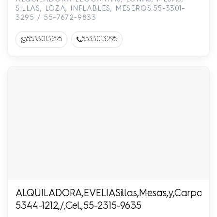
3295,/,55-7672-9833
SILLAS, LOZA, INFLABLES, MESEROS.55-3301-
3295 / 55-7672-9833
5533013295
5533013295
ALQUILADORA,EVELIASillas,Mesas,y,Carpas,Pre
5344-1212,/,Cel.,55-2315-9635