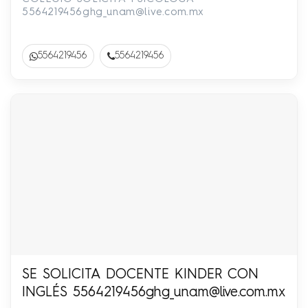
5564219456ghg_unam@live.com.mx
5564219456
5564219456
SE SOLICITA DOCENTE KINDER CON
INGLÉS
5564219456ghg_unam@live.com.mx