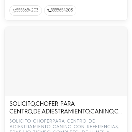
5555654203
5555654203
SOLICITO,CHOFER PARA
CENTRO,DE,ADIESTRAMIENTO,CANINO,CON,R
TIEMPO,COMPLETO,DE,LUNES,A,SABADO,SUEL
SOLICITO CHOFERPARA CENTRO DE
COMUNICARSE,AL,55-4540-8007
ADIESTRAMIENTO CANINO CON REFERENCIAS,