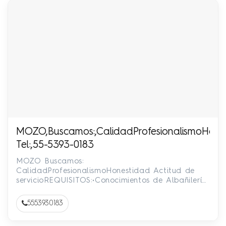
MOZO,Buscamos:,CalidadProfesionalismoHonestid
Tel:,55-5393-0183
MOZO Buscamos:
CalidadProfesionalismoHonestidad Actitud de
servicioREQUISITOS:•Conocimientos de Albañilería,
plomería, herrería, carpintería, electricidad y jar…
5553930183