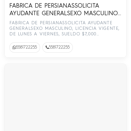
FABRICA DE PERSIANASSOLICITA
AYUDANTE GENERALSEXO MASCULINO,
LICENCIA VIGENTE, DE LUNES A
FABRICA DE PERSIANASSOLICITA AYUDANTE
VIERNES, SUELDO $7,000 MENSUALES,
GENERALSEXO MASCULINO, LICENCIA VIGENTE,
DE LUNES A VIERNES, SUELDO $7,000
PRESTACIONES DE LEY, ZONA PUENTE
MENSUALES, PRESTACIONES DE LEY, ZONA
DE VIGAS.Interesados comunicarse al 55-
PUENTE DE …
5581722255
5581722255
8172-2255