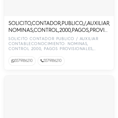
SOLICITO,CONTADOR,PUBLICO,/,AUXILIAR,
NOMINAS,CONTROL,2000,PAGOS,PROVISION
7918-6210
SOLICITO CONTADOR PUBLICO / AUXILIAR
CONTABLECONOCIMIENTO: NOMINAS,
CONTROL 2000, PAGOS PROVISIONALES,
DECLARACIONES MENSUALES Y ANUALES.EDAD
MAXIMA: 55 AÑOSMAN…
5579186210
5579186210