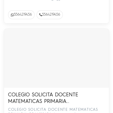
5564219456
5564219456
COLEGIO SOLICITA DOCENTE
MATEMATICAS PRIMARIA
5564219456ghg_unam@live.com.mx
COLEGIO SOLICITA DOCENTE MATEMATICAS