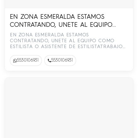
EN ZONA ESMERALDA ESTAMOS
CONTRATANDO, UNETE AL EQUIPO
COMO ESTILISTA O ASISTENTE DE
EN ZONA ESMERALDA ESTAMOS
ESTILISTATRABAJO DE MARTES A
CONTRATANDO, UNETE AL EQUIPO COMO
ESTILISTA O ASISTENTE DE ESTILISTATRABAJO
SABADO. INFORMES 55-3010-6931
DE MARTES A SABADO. INFORMES 55-3010-6931
5530106931
5530106931