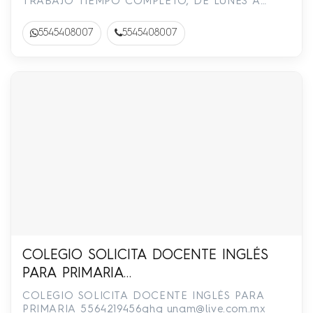
TRABAJO TIEMPO COMPLETO, DE LUNES A
SABADO, SUELDO SEGUN APTITUDES, MANEJE
URVAN CON LICENC…
5545408007
5545408007
COLEGIO SOLICITA DOCENTE INGLÉS
PARA PRIMARIA
5564219456ghg_unam@live.com.mx
COLEGIO SOLICITA DOCENTE INGLÉS PARA
PRIMARIA
5564219456ghg_unam@live.com.mx