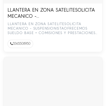
LLANTERA EN ZONA SATELITESOLICITA
MECANICO -
SUSPENSIONISTAOFRECEMOS SUELDO
LLANTERA EN ZONA SATELITESOLICITA
BASE + COMISIONES Y PRESTACIONES
MECANICO - SUSPENSIONISTAOFRECEMOS
SUELDO BASE + COMISIONES Y PRESTACIONES
DE LEY,ESTAMOS A ESPALDAS DEL SAM
DE LEY,ESTAMOS A ESPALDAS DEL SAM S CLUB
S CLUB SATELITE.INFORMES AL 55-6550-
SATELITE.I…
5565508950
8950 / 55-6550-8949