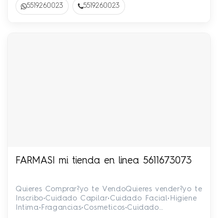
5519260023
5519260023
FARMASI mi tienda en linea 5611673073
Quieres Comprar?yo te VendoQuieres vender?yo te
Inscribo•Cuidado Capilar•Cuidado Facial•Higiene
Intima•Fragancias•Cosmeticos•Cuidado
CorporalUnete a mi Equipo!!…