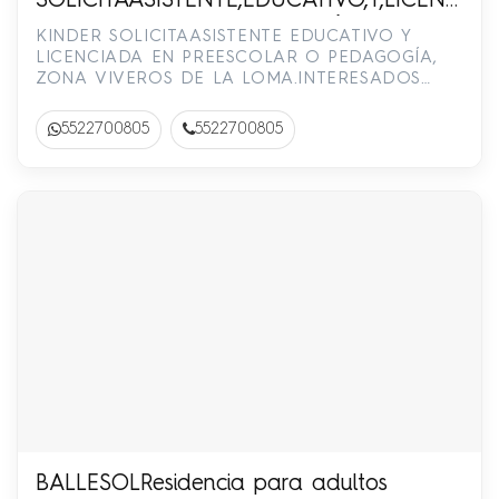
SOLICITAASISTENTE,EDUCATIVO,Y,LICENCIA
EN PREESCOLAR,O,PEDAGOGÍA,
KINDER SOLICITAASISTENTE EDUCATIVO Y
ZONA,VIVEROS,DE,LA,LOMA.INTERESADOS,C
LICENCIADA EN PREESCOLAR O PEDAGOGÍA,
ZONA VIVEROS DE LA LOMA.INTERESADOS
55-2270-0805
COMUNICARSE O ENVIAR WHATSAPP AL 55-
2270-0805
5522700805
5522700805
BALLESOLResidencia para adultos