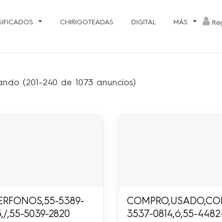
SIFICADOS
CHIRIGOTEADAS
DIGITAL
MÁS
Reg
ando (201–240 de 1073 anuncios)
ERFONOS,55-5389-
COMPRO,USADO,COME
5,/,55-5039-2820
3537-0814,ó,55-4482