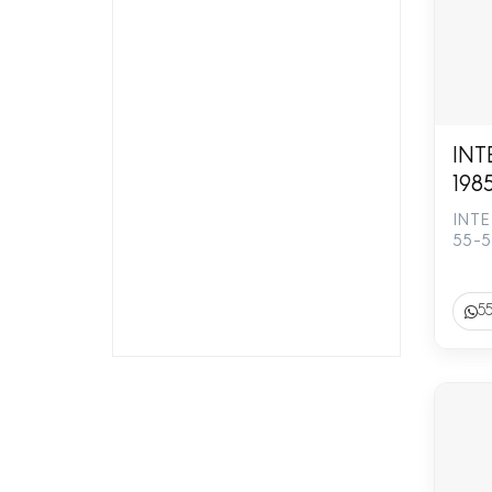
INT
198
INTE
55-
5