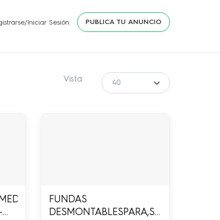
PUBLICA TU ANUNCIO
istrarse/Iniciar Sesión
Vista
DORES,SALAS,RECAMARAS,LIBROS,ADORNOS,APA
FUNDAS
-
DESMONTABLESPARA,SALA,SIN