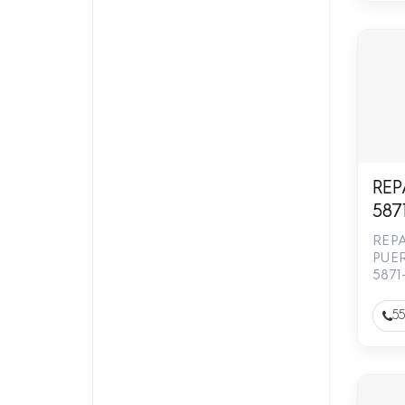
JAR
REP
587
668
REP
PUE
5871
55