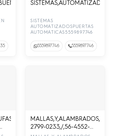
TORES,YPISTONES,PAQUETE,ECONÓMICO,TODO,I
UEN,ESTADO55-
SISTEMAS,AUTOMATIZADOSPUERTAS,
EN
SISTEMAS
AUTOMATIZADOSPUERTAS
AUTOMATICAS5559897746
135
5559897746
5559897746
RIA
UFAS,PUERTAS,DE,HORNO,55-
MALLAS,Y,ALAMBRADOS,,,,ANGELCERC
2799-0233,/,56-4552-
9295