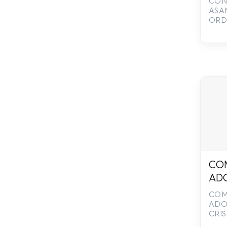
CON
ASA
ORD
CO
ADO
CRI
COM
BIS
ADO
CRIS
55-
LIBR