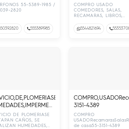
1694
RFONOS 55-5389-1985 /
COMPRO USADO
5039-2820
COMEDORES, SALAS,
RECAMARAS, LIBROS,
ADORNOS, APARATOS 
GIMNASIO, APARATOS D
550392820
5553891985
5544821694
5535370
MÚSICA Y EQUIPOS DE
SONIDO. ORO Y
PLATAVARIOS EN BUEN
ESTADOJESUS T…
VICIO,DE,PLOMERIASE,DESTAPAN,CAÑOS,SE,LOC
COMPRO,USADORecam
EDADES,IMPERMEABILIZACIONES,PINTURA.Sr.,Ant
3151-4389
1-8768,/,55-1267-9890
VICIO DE PLOMERIASE
COMPRO
TAPAN CAÑOS, SE
USADORecamarasSalasRe
ALIZAN HUMEDADES,
de casa55-3151-4389