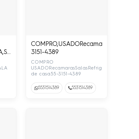
COMPRO,USADORecamarasSalasRefrig
,SALA,SIN
3151-4389
00.-
COMPRO
DA,LLAME,NOSOTROS,VAMOS.PARA,SILLAS,PIAN
ALA
USADORecamarasSalasRefrigeradoresChách
de casa55-3151-4389
PADAS,PARA,AUTOS.55-
ROS
5531514389
5531514389
S,
Y