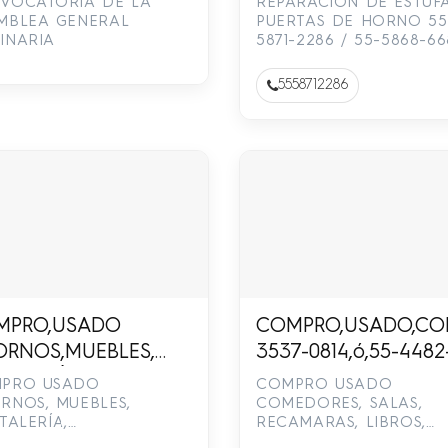
VOCATORIA DE LA
REPARACION DE ESTUF
MBLEA GENERAL
PUERTAS DE HORNO 55
INARIA
5871-2286 / 55-5868-66
5558712286
MPRO,USADO
COMPRO,USADO,COME
RNOS,MUEBLES,
3537-0814,ó,55-4482
STALERÍA,LIBROS,JUGUETES,HERRAMIENTAS,
1694
PRO USADO
COMPRO USADO
UTERÍA,MENAJE,DE,CASA.SRA.,BELTRAN
RNOS, MUEBLES,
COMEDORES, SALAS,
TALERÍA,
RECAMARAS, LIBROS,
3884-3014
OS,JUGUETES,
ADORNOS, APARATOS 