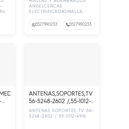
AS
MALLAS Y ALAMBRADOS
-
ANGELCERCAS
84
ELECTRIFICADASMALLA
CICLONICA, CINTA
PLASTICA V/C, REJA ACERO,
5527990233
5527990233
CONCERTINA, CERCAS
ELECTRIFICADAS55-2799-
0233 / 56-4552-9295
DORES,SALAS,RECAMARAS,LIBROS,ADORNOS,APA
ANTENAS,SOPORTES,TV
-
56-5248-2602 /,55-1012-
4916
ANTENAS SOPORTES TV 56-
5248-2602 / 55-1012-4916
DE