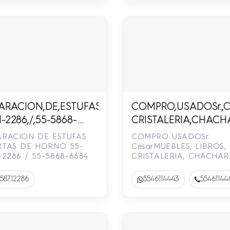
AMILLO
ARACION,DE,ESTUFAS,PUERTAS,DE,HORNO,55-
COMPRO,USADOSr.,C
1-2286,/,55-5868-
CRISTALERIA,CHACH
4
MENAJE,DE,CASA,RO
ARACION DE ESTUFAS
COMPRO USADOSr.
ADORNOS,EN,GENER
RTAS DE HORNO 55-
CesarMUEBLES, LIBROS,
-2286 / 55-5868-6684
CRISTALERIA, CHACHAR
4611-4443
MENAJE DE CASA, ROPA
ADORNOS EN GENERAL.
58712286
5546114443
55461144
4611-4443