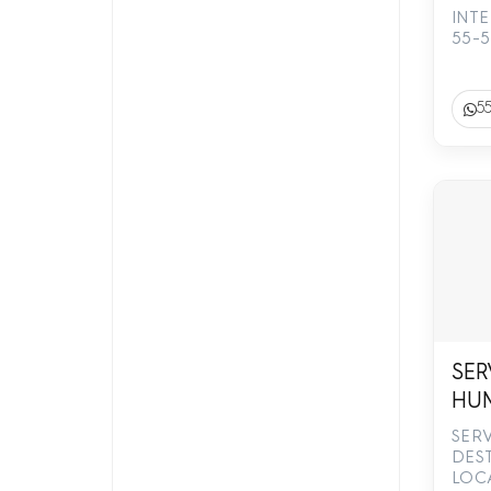
INTE
55-
5
SER
HUM
536
SER
DES
LOC