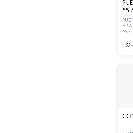
PUE
55-
131
PUE
ABA
MOT
PAQ
ECO
55
INC
URGE
8530
CON