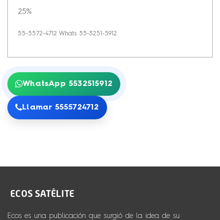
25%
55-5572-4712 Whats 55-3251-5912
WhatsApp 5532515912
Llamar 5555724712
Ecos es una publicación que surgió de la idea de su