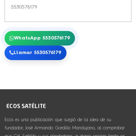
5530576179
WhatsApp 5530576179
Llamar 5530576179
Ecos es una publicación que surgió de la idea de su
fundador, José Armando Gordillo Mandujano, al comprobar