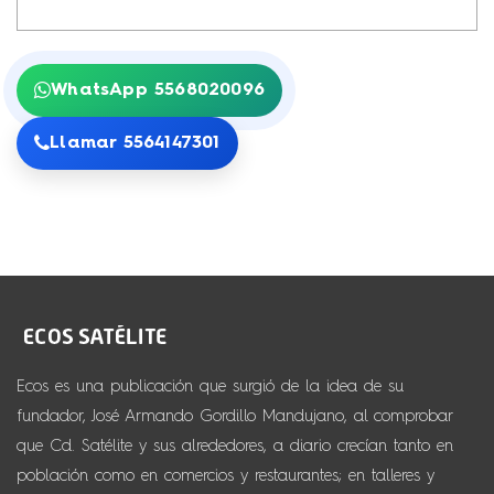
WhatsApp 5568020096
Llamar 5564147301
Ecos es una publicación que surgió de la idea de su
fundador, José Armando Gordillo Mandujano, al comprobar
que Cd. Satélite y sus alrededores, a diario crecían tanto en
población como en comercios y restaurantes; en talleres y