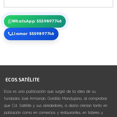
WhatsApp 5559897746
Llamar 5559897746
Ecos es una publicación que surgió de la idea de su
fundador, José Armando Gordillo Mandujano, al comprobar
que Cd. Satélite y sus alrededores, a diario crecían tanto en
población como en comercios y restaurantes; en talleres y