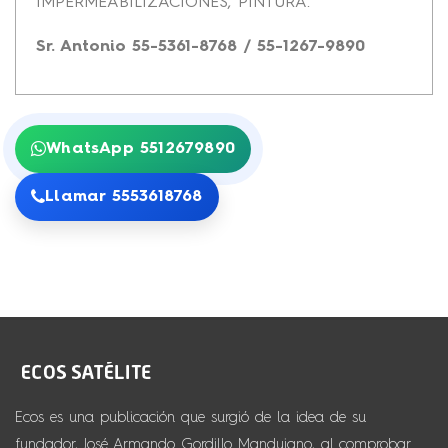
IMPERMEABILIZACIONES, PINTURA.
Sr. Antonio 55-5361-8768 / 55-1267-9890
WhatsApp 5512679890
Llamar 5553618768
Ecos es una publicación que surgió de la idea de su
fundador, José Armando Gordillo Mandujano, al comprobar