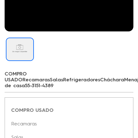
COMPRO
USADORecamarasSalasRefrigeradoresChácharaMena
de casa55-3151-4389
COMPRO USADO
Recamaras
Salas