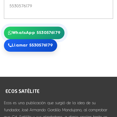
5530576179
WhatsApp 5530576179
Llamar 5530576179
Ecos es una publicación que surgió de la idea de su
fundador, José Armando Gordillo Mandujano, al comprobar