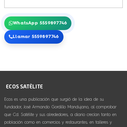
WhatsApp 5559897746
Llamar 5559897746
Ecos es una publicación que surgió de la idea de su
fundador, José Armando Gordillo Mandujano, al comprobar
que Cd. Satélite y sus alrededores, a diario crecían tanto en
población como en comercios y restaurantes; en talleres y