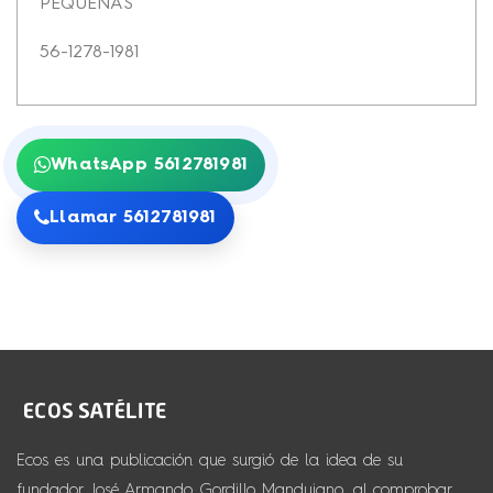
PEQUEÑAS
56-1278-1981
WhatsApp 5612781981
Llamar 5612781981
Ecos es una publicación que surgió de la idea de su
fundador, José Armando Gordillo Mandujano, al comprobar