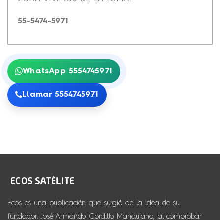
55-5474-5971
WhatsApp 5554745971
Llamar 5554745971
Ecos es una publicación que surgió de la idea de su
fundador, José Armando Gordillo Mandujano, al comprobar