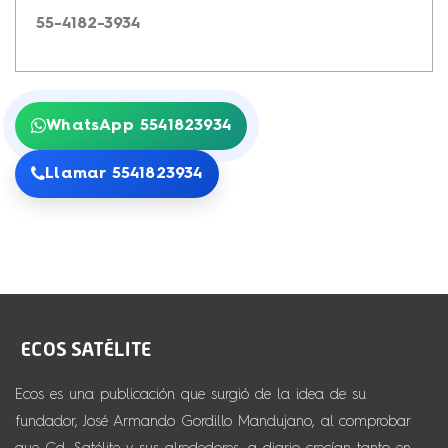
55-4182-3934
WhatsApp 5541823934
Llamar 5541823934
Ecos es una publicación que surgió de la idea de su
fundador, José Armando Gordillo Mandujano, al comprobar