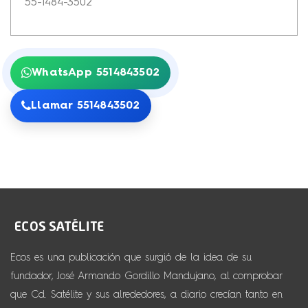
55-1484-3502
WhatsApp 5514843502
Llamar 5514843502
Ecos es una publicación que surgió de la idea de su
fundador, José Armando Gordillo Mandujano, al comprobar
que Cd. Satélite y sus alrededores, a diario crecían tanto en