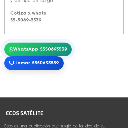
y de tipo de carga.
Cotiza x whats
55-5069-3539
WhatsApp 5550693539
Llamar 5550693539
Ecos es una publicación que surgió de la idea de su