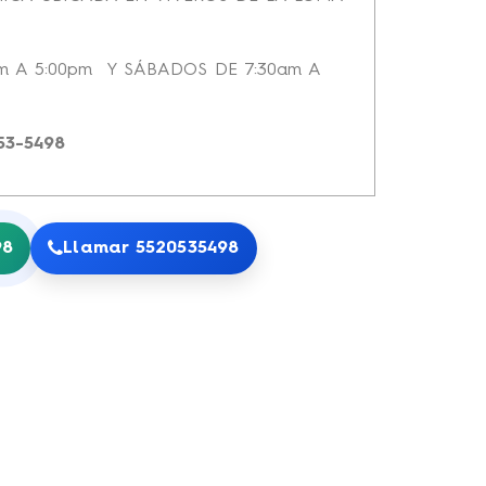
am A 5:00pm Y SÁBADOS DE 7:30am A
53-5498
98
Llamar 5520535498