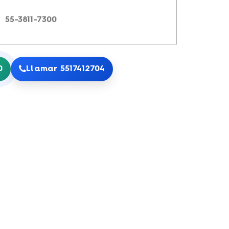
 55-3811-7300
0
Llamar 5517412704