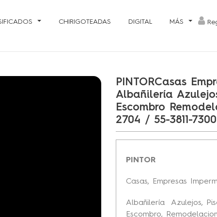
SIFICADOS
CHIRIGOTEADAS
DIGITAL
MÁS
Reg
PINTORCasas Empre
Albañilería Azulejo
Escombro Remodelac
2704 / 55-3811-7300
PINTOR
Casas, Empresas Imperme
Albañilería Azulejos, Pis
Escombro, Remodelacion