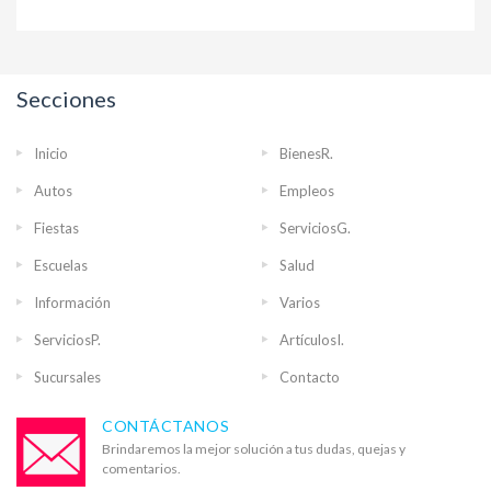
Secciones
Inicio
BienesR.
Autos
Empleos
Fiestas
ServiciosG.
Escuelas
Salud
Información
Varios
ServiciosP.
ArtículosI.
Sucursales
Contacto
CONTÁCTANOS
Brindaremos la mejor solución a tus dudas, quejas y
comentarios.