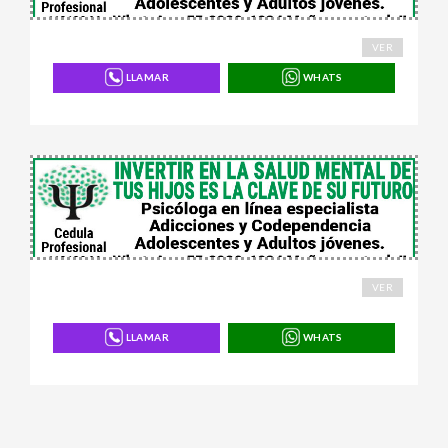
168518
VER
LLAMAR
WHATS
168821
VER
LLAMAR
WHATS