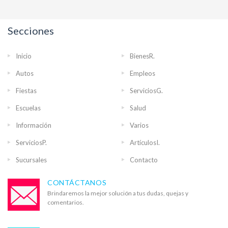
Secciones
Inicio
BienesR.
Autos
Empleos
Fiestas
ServiciosG.
Escuelas
Salud
Información
Varios
ServiciosP.
ArtículosI.
Sucursales
Contacto
CONTÁCTANOS
Brindaremos la mejor solución a tus dudas, quejas y
comentarios.