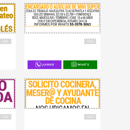
168910
VER
VER
LLAMAR
WHATS
168906
VER
VER