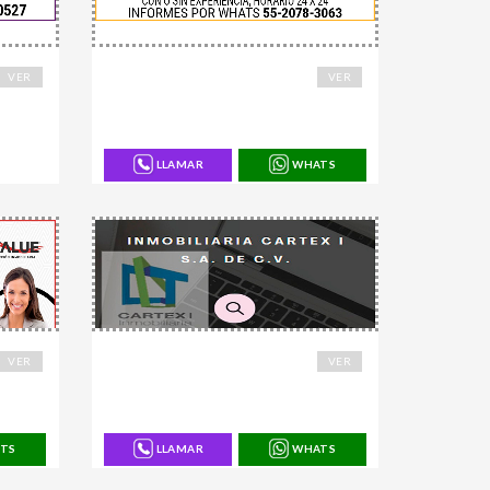
168749
VER
VER
LLAMAR
WHATS
168686
VER
VER
TS
LLAMAR
WHATS