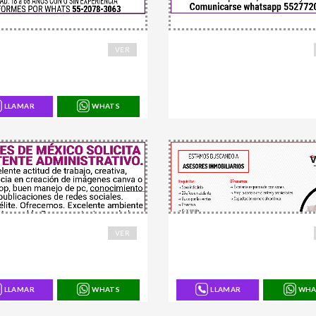
6
168829
VER
LLAMAR
WHATS
7
168764
VER
LLAMAR
WHATS
LLAMAR
WHA