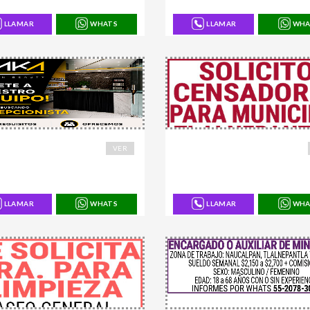
LLAMAR
WHATS
LLAMAR
WHA
4
168907
VER
LLAMAR
WHATS
LLAMAR
WHA