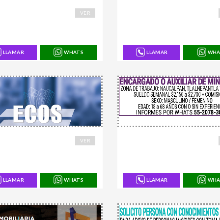
9
168660
VER
LLAMAR
WHATS
LLAMAR
WHA
5
168600
VER
LLAMAR
WHATS
LLAMAR
WHA