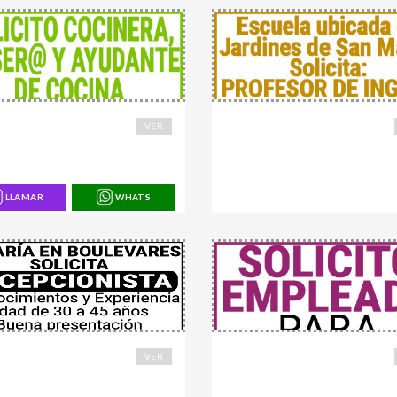
2
168920
VER
LLAMAR
WHATS
4
168675
VER