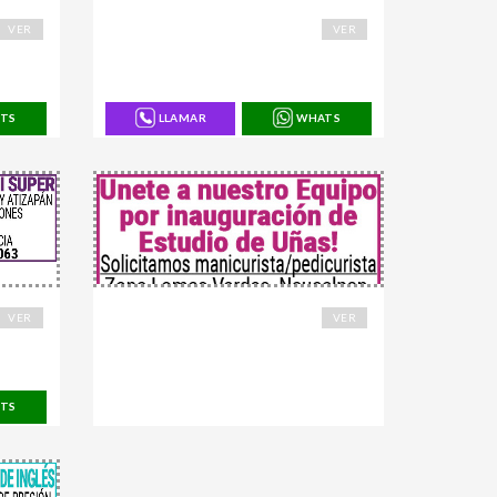
168662
VER
VER
TS
LLAMAR
WHATS
168711
VER
VER
TS