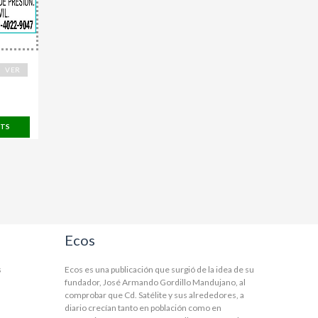
VER
TS
Ecos
s
Ecos es una publicación que surgió de la idea de su
fundador, José Armando Gordillo Mandujano, al
comprobar que Cd. Satélite y sus alrededores, a
diario crecían tanto en población como en