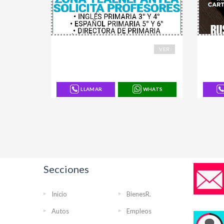
168744
16870
VER
LLAMAR
WHATS
Secciones
Inicio
BienesR.
Autos
Empleos