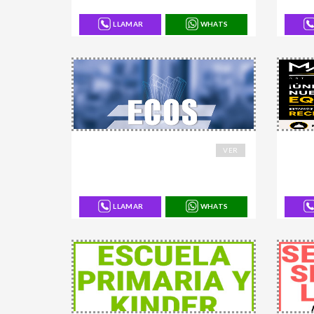
LLAMAR
WHATS
168850
16885
VER
LLAMAR
WHATS