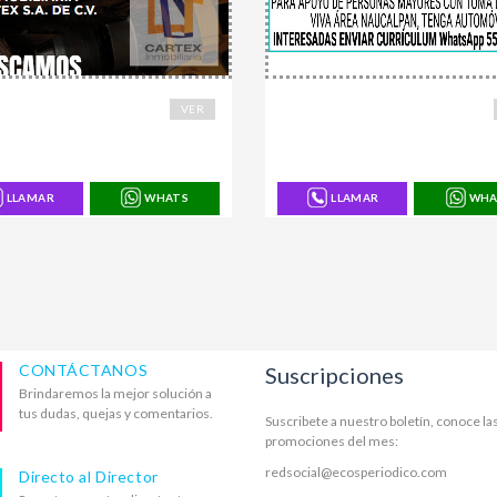
2
168699
VER
LLAMAR
WHATS
LLAMAR
WHA
CONTÁCTANOS
Suscripciones
Brindaremos la mejor solución a
tus dudas, quejas y comentarios.
Suscribete a nuestro boletín, conoce la
promociones del mes:
redsocial@ecosperiodico.com
Directo al Director