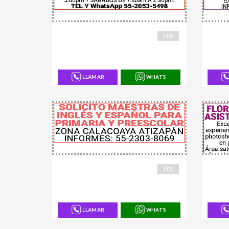
168721
16851
VER
LLAMAR
WHATS
168453
16875
VER
LLAMAR
WHATS