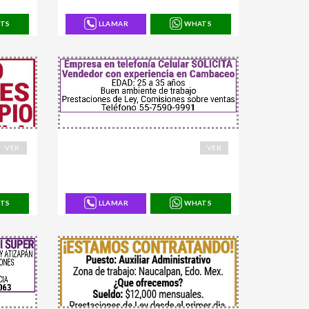
TS
LLAMAR
WHATS
168876
VER
VER
TS
LLAMAR
WHATS