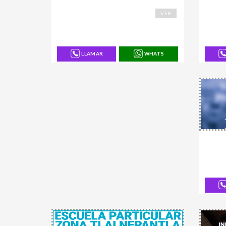
168940
16875
VER
LLAMAR
WHATS
16897