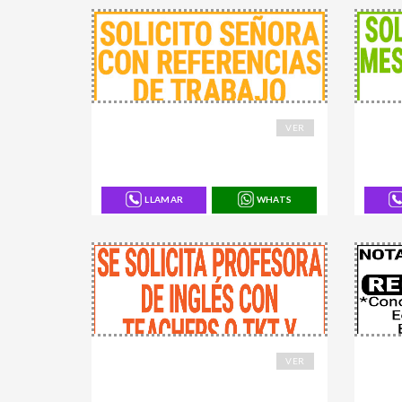
168807
16883
VER
LLAMAR
WHATS
168852
16887
VER