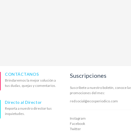
CONTÁCTANOS
Suscripciones
Brindaremos la mejor solución a
tus dudas, quejas y comentarios.
Suscribete a nuestro boletín, conoce la
promociones del mes:
redsocial@ecosperiodico.com
Directo al Director
Reporta a nuestro director tus
inquietudes.
Instagram
Facebook
Twitter