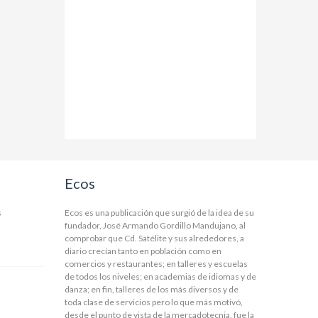
Ecos
s
Ecos es una publicación que surgió de la idea de su
fundador, José Armando Gordillo Mandujano, al
comprobar que Cd. Satélite y sus alrededores, a
diario crecían tanto en población como en
comercios y restaurantes; en talleres y escuelas
de todos los niveles; en academias de idiomas y de
danza; en fin, talleres de los más diversos y de
toda clase de servicios pero lo que más motivó,
desde el punto de vista de la mercadotecnia, fue la