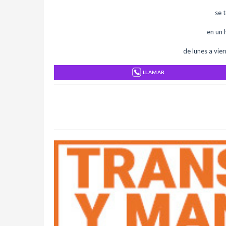
se 
en un
de lunes a vie
LLAMAR