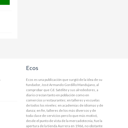
Ecos
s
Ecos es una publicación que surgió de la idea de su
fundador, José Armando Gordillo Mandujano, al
comprobar que Cd. Satélite y sus alrededores, a
diario crecían tanto en población como en
comercios y restaurantes; en talleres y escuelas
de todos los niveles; en academias de idiomas y de
danza; en fin, talleres de los más diversos y de
toda clase de servicios pero lo que más motivó,
desde el punto de vista de la mercadotecnia, fue la
apertura de la tienda Aurrera en 1966, no obstante