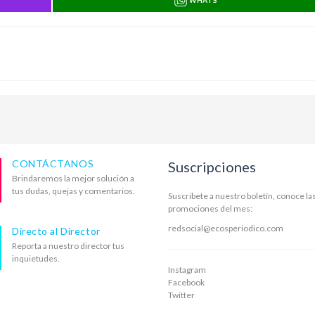
WHATS
CONTÁCTANOS
Suscripciones
Brindaremos la mejor solución a
tus dudas, quejas y comentarios.
Suscribete a nuestro boletín, conoce la
promociones del mes:
redsocial@ecosperiodico.com
Directo al Director
Reporta a nuestro director tus
inquietudes.
Instagram
Facebook
Twitter