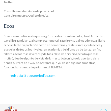
Twitter
Consulte nuestro:
Avíso de privacidad.
Consulte nuestro:
Código de ética.
Ecos
Ecos es una publicación que surgió de la idea de su fundador, José Armando
Gordillo Mandujano, al comprobar que Cd. Satélite y sus alrededores, a diario
crecían tanto en población como en comercios y restaurantes; en talleres y
escuelas de todos los niveles; en academias de idiomas y de danza; en fin,
talleres de los más diversos y de toda clase de servicios pero lo que más
motivó, desde el punto de vista de la mercadotecnia, fue la apertura de la
tienda Aurrera en 1966, no obstante que ya, desde algunos años atrás,
funcionaba la tienda departamental SUMESA.
redsocial@ecosperiodico.com