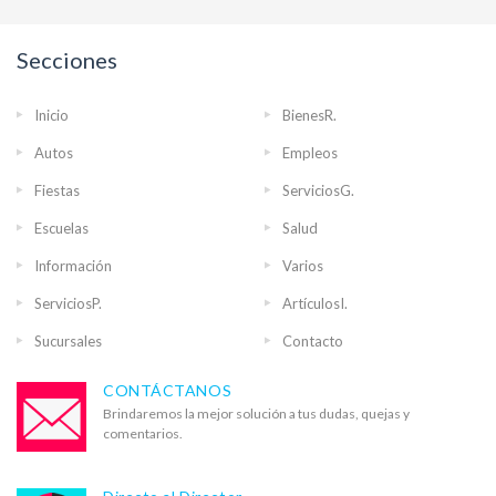
Secciones
Inicio
BienesR.
Autos
Empleos
Fiestas
ServiciosG.
Escuelas
Salud
Información
Varios
ServiciosP.
ArtículosI.
Sucursales
Contacto
CONTÁCTANOS
Brindaremos la mejor solución a tus dudas, quejas y
comentarios.